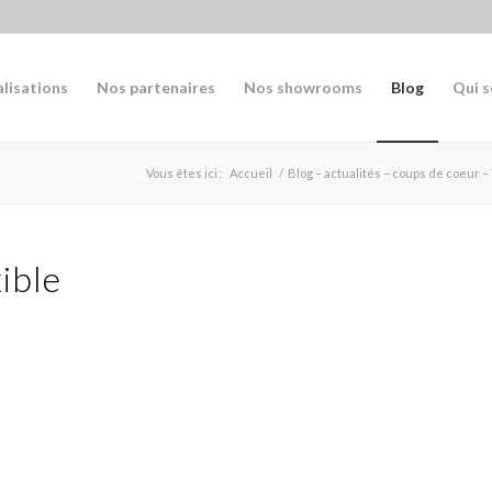
alisations
Nos partenaires
Nos showrooms
Blog
Qui 
Vous êtes ici :
Accueil
/
Blog – actualités – coups de coeur –
ible