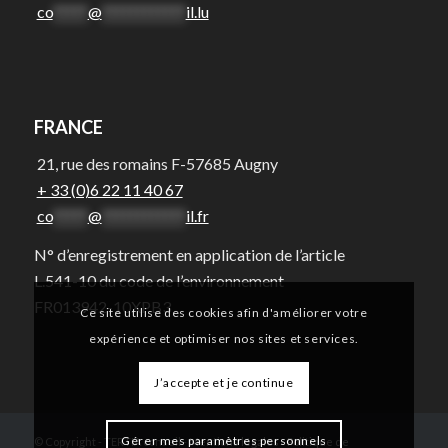
co
*****
@
************
il.lu
FRANCE
21, rue des romains F-57685 Augny
+ 33 (0)6 22 11 40 67
co
*****
@
************
il.fr
N° d’enregistrement en application de l’article
L.541-10 du code de l’environnement
FR013942-10XPB3
Ce site utilise des cookies afin d'améliorer votre
expérience et optimiser nos sites et services.
J’accepte et je continue
Gérer mes paramètres personnels
© Copyright - TERTIA conseil -
Mentions légales
-
Politique de