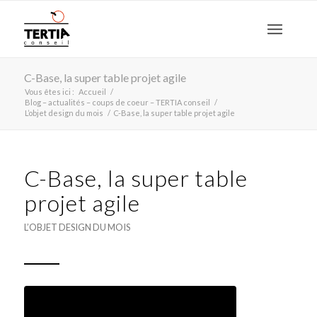
C-Base, la super table projet agile
Vous êtes ici :
Accueil
/
Blog – actualités – coups de coeur – TERTIA conseil
/
L’objet design du mois
/
C-Base, la super table projet agile
C-Base, la super table
projet agile
L’OBJET DESIGN DU MOIS